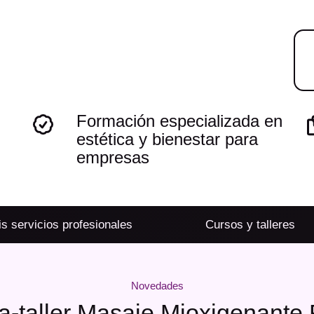
Formación especializada en
estética y bienestar para
empresas
s servicios profesionales
Cursos y talleres
Novedades
a-taller Masaje Mioxigenante F