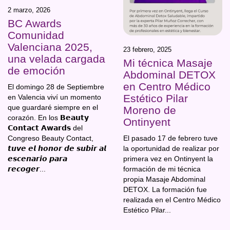
2 marzo, 2026
BC Awards
Comunidad
Valenciana 2025,
23 febrero, 2025
una velada cargada
Mi técnica Masaje
de emoción
Abdominal DETOX
en Centro Médico
El domingo 28 de Septiembre
Estético Pilar
en Valencia viví un momento
que guardaré siempre en el
Moreno de
corazón. En los 𝗕𝗲𝗮𝘂𝘁𝘆
Ontinyent
𝗖𝗼𝗻𝘁𝗮𝗰𝘁 𝗔𝘄𝗮𝗿𝗱𝘀 del
El pasado 17 de febrero tuve
Congreso Beauty Contact,
la oportunidad de realizar por
𝙩𝙪𝙫𝙚 𝙚𝙡 𝙝𝙤𝙣𝙤𝙧 𝙙𝙚 𝙨𝙪𝙗𝙞𝙧 𝙖𝙡
primera vez en Ontinyent la
𝙚𝙨𝙘𝙚𝙣𝙖𝙧𝙞𝙤 𝙥𝙖𝙧𝙖
formación de mi técnica
𝙧𝙚𝙘𝙤𝙜𝙚𝙧...
propia Masaje Abdominal
DETOX. La formación fue
realizada en el Centro Médico
Estético Pilar...