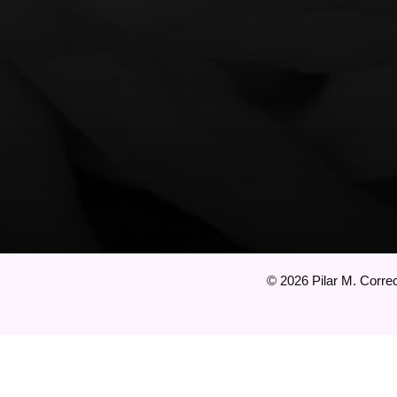
©
2026
Pilar M. Correc